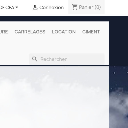
shopping_cart


Panier
(0)
OF CFA
Connexion
URE
CARRELAGES
LOCATION
CIMENT
search