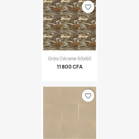
favorite_border
Grès Cérame 60x60
11 800 CFA
favorite_border