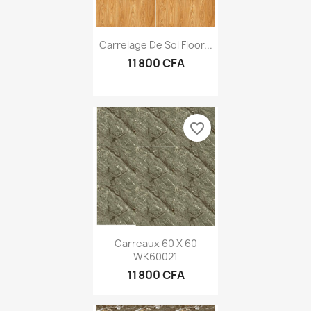
Carrelage De Sol Floor...
11 800 CFA
favorite_border
Carreaux 60 X 60
WK60021
11 800 CFA