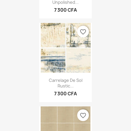
Unpolished...
7 300 CFA
favorite_border
Carrelage De Sol
Rustic...
7 300 CFA
favorite_border