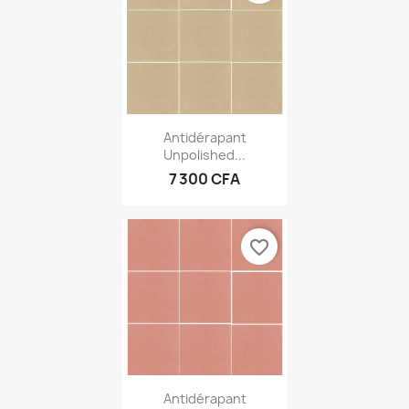
Antidérapant
Unpolished...
7 300 CFA
favorite_border
Antidérapant