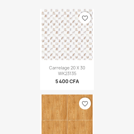
favorite_border
Carrelage 20 X 30
WK23135
5 400 CFA
favorite_border