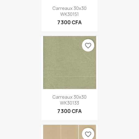
Carreaux 30x30
WK30151
7 300 CFA
favorite_border
Carreaux 30x30
WK30133
7 300 CFA
favorite_border