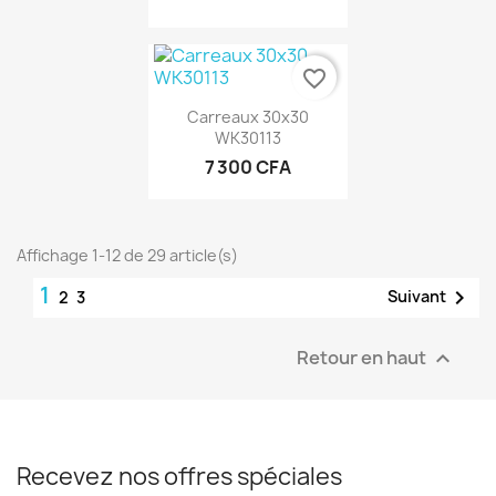
favorite_border
Carreaux 30x30
WK30113
7 300 CFA
Affichage 1-12 de 29 article(s)
1

Suivant
2
3
Retour en haut

Recevez nos offres spéciales