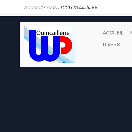
Appelez-nous :
+226 78 44 74 88
ACCUEIL
DIVERS