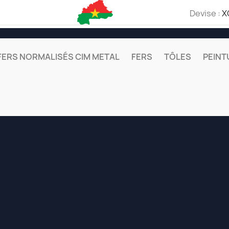
Devise :
X
FERS NORMALISÉS CIM METAL
FERS
TÔLES
PEINT