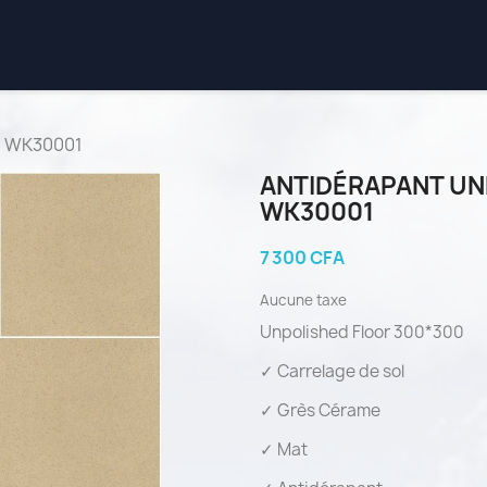
30 WK30001
ANTIDÉRAPANT UN
WK30001
7 300 CFA
Aucune taxe
Unpolished Floor 300*300
✓ Carrelage de sol
✓ Grès Cérame
✓ Mat