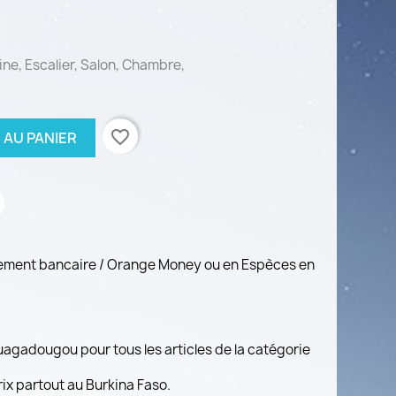
ine, Escalier, Salon, Chambre,
favorite_border
 AU PANIER
rement bancaire / Orange Money ou en Espèces en
Ouagadougou pour tous les articles de la catégorie
prix partout au Burkina Faso.