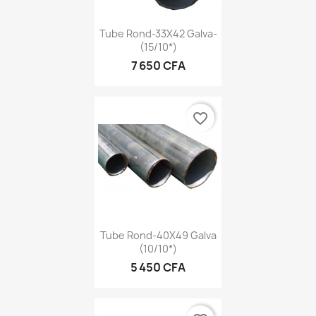
Tube Rond-33X42 Galva-
(15/10*)
7 650 CFA
favorite_border
Tube Rond-40X49 Galva
(10/10*)
5 450 CFA