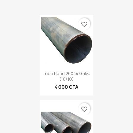
favorite_border
Tube Rond 26X34 Galva
(10/10)
4 000 CFA
favorite_border