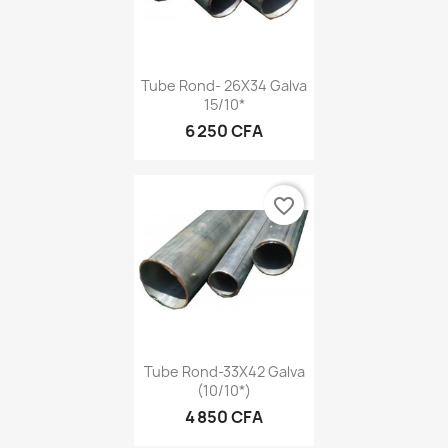
Tube Rond- 26X34 Galva
15/10*
6 250 CFA
favorite_border
Tube Rond-33X42 Galva
(10/10*)
4 850 CFA