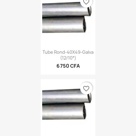
favorite_border
Tube Rond-40X49-Galva
(12/10*)
6 750 CFA
favorite_border