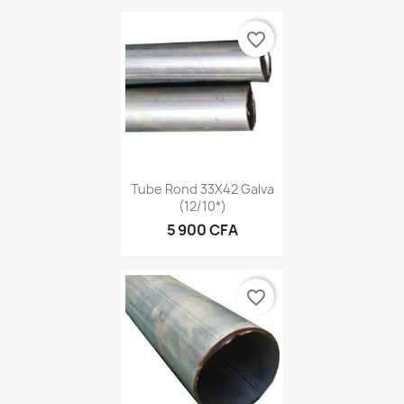
favorite_border
Tube Rond 33X42 Galva
(12/10*)
5 900 CFA
favorite_border