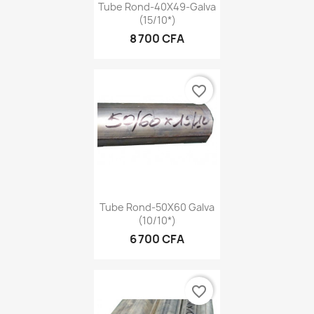
Tube Rond-40X49-Galva
(15/10*)
8 700 CFA
favorite_border
Tube Rond-50X60 Galva
(10/10*)
6 700 CFA
favorite_border