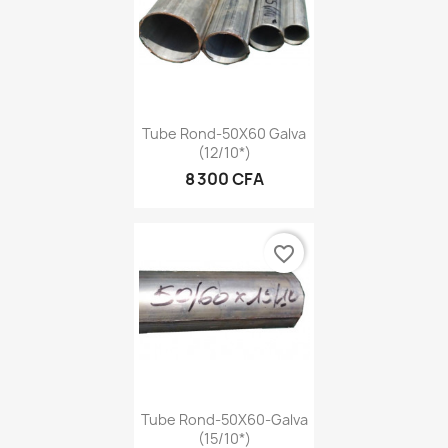
Tube Rond-50X60 Galva
(12/10*)
8 300 CFA
favorite_border
Tube Rond-50X60-Galva
(15/10*)