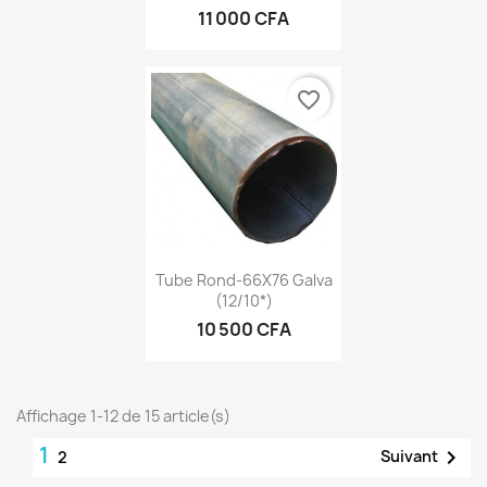
11 000 CFA
favorite_border
Tube Rond-66X76 Galva
(12/10*)
10 500 CFA
Affichage 1-12 de 15 article(s)
1

Suivant
2