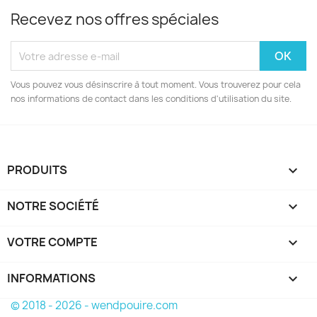
Recevez nos offres spéciales
Vous pouvez vous désinscrire à tout moment. Vous trouverez pour cela
nos informations de contact dans les conditions d'utilisation du site.
PRODUITS

NOTRE SOCIÉTÉ

VOTRE COMPTE

INFORMATIONS
keyboard_arrow_down
© 2018 - 2026 - wendpouire.com