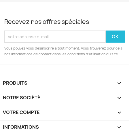
Recevez nos offres spéciales
Vous pouvez vous désinscrire à tout moment. Vous trouverez pour cela
nos informations de contact dans les conditions d'utilisation du site.
PRODUITS

NOTRE SOCIÉTÉ

VOTRE COMPTE

INFORMATIONS
keyboard_arrow_down