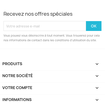
Recevez nos offres spéciales
Vous pouvez vous désinscrire à tout moment. Vous trouverez pour cela
nos informations de contact dans les conditions d'utilisation du site.
PRODUITS

NOTRE SOCIÉTÉ

VOTRE COMPTE

INFORMATIONS
keyboard_arrow_down