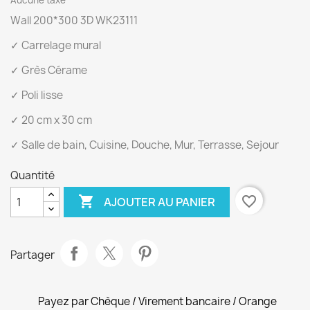
Aucune taxe
Wall 200*300 3D WK23111
✓ Carrelage mural
✓ Grès Cérame
✓ Poli lisse
✓ 20 cm x 30 cm
✓ Salle de bain, Cuisine, Douche, Mur, Terrasse, Sejour
Quantité

favorite_border
AJOUTER AU PANIER
Partager
Payez par Chèque / Virement bancaire / Orange