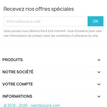
Recevez nos offres spéciales
Vous pouvez vous désinscrire à tout moment. Vous trouverez pour cela
nos informations de contact dans les conditions d'utilisation du site.
PRODUITS

NOTRE SOCIÉTÉ

VOTRE COMPTE

INFORMATIONS
keyboard_arrow_down
© 2018 - 2026 - wendpouire.com