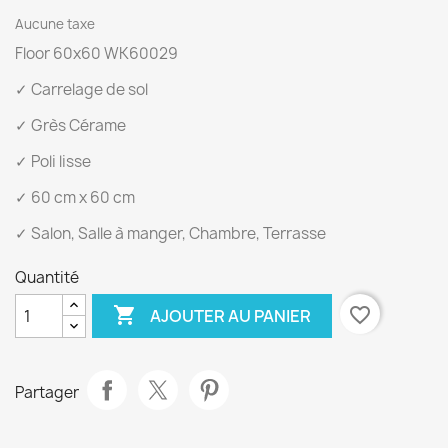
Aucune taxe
Floor 60x60 WK60029
✓ Carrelage de sol
✓ Grès Cérame
✓ Poli lisse
✓ 60 cm x 60 cm
✓ Salon, Salle à manger, Chambre, Terrasse
Quantité

favorite_border
AJOUTER AU PANIER
Partager