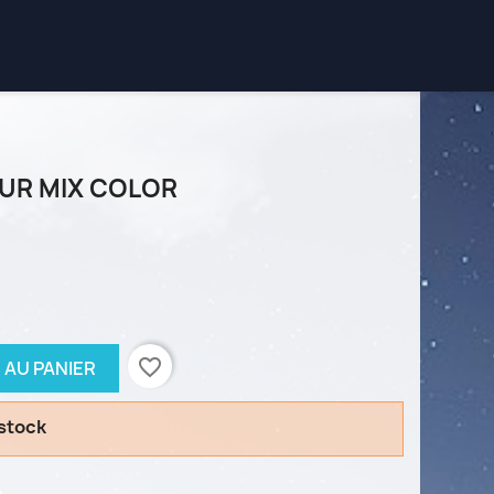
UR MIX COLOR
favorite_border
 AU PANIER
 stock