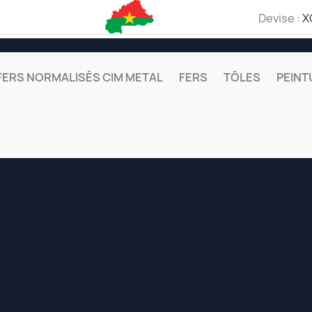
Devise :
X
FERS NORMALISÉS CIM METAL
FERS
TÔLES
PEINT