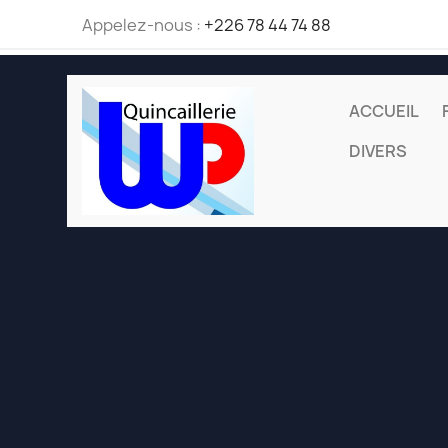
Appelez-nous :
+226 78 44 74 88
ACCUEIL
DIVERS