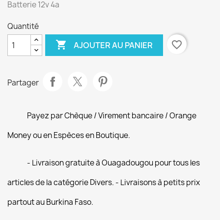
Batterie 12v 4a
Quantité

favorite_border
AJOUTER AU PANIER
Partager
Payez par Chèque / Virement bancaire / Orange
Money ou en Espèces en Boutique.
- Livraison gratuite à Ouagadougou pour tous les
articles de la catégorie Divers. - Livraisons à petits prix
partout au Burkina Faso.