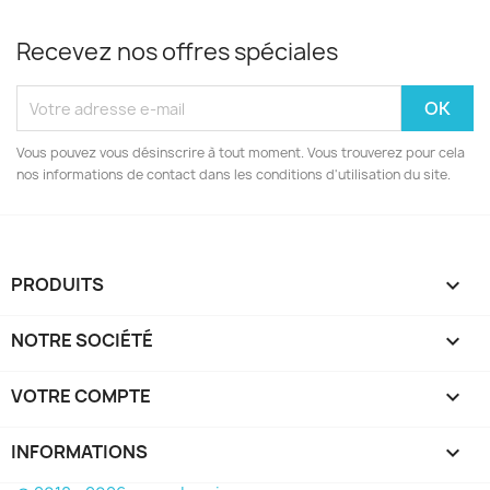
Recevez nos offres spéciales
Vous pouvez vous désinscrire à tout moment. Vous trouverez pour cela
nos informations de contact dans les conditions d'utilisation du site.
PRODUITS

NOTRE SOCIÉTÉ

VOTRE COMPTE

INFORMATIONS
keyboard_arrow_down