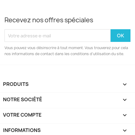
Recevez nos offres spéciales
Vous pouvez vous désinscrire à tout moment. Vous trouverez pour cela
nos informations de contact dans les conditions d'utilisation du site.
PRODUITS

NOTRE SOCIÉTÉ

VOTRE COMPTE

INFORMATIONS
keyboard_arrow_down