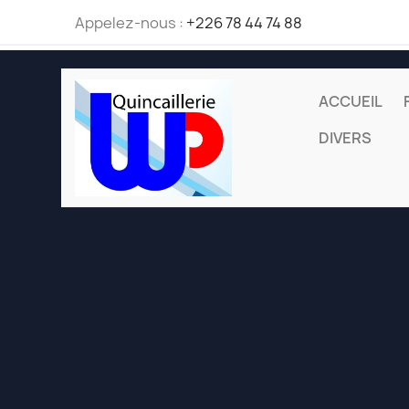
Appelez-nous :
+226 78 44 74 88
ACCUEIL
DIVERS