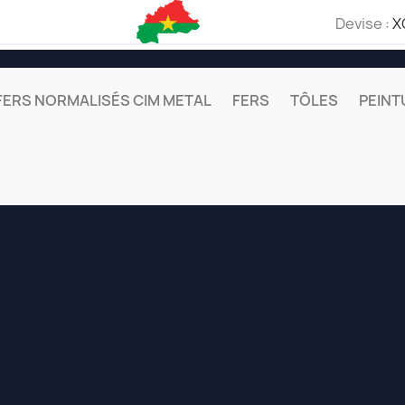
Devise :
X
FERS NORMALISÉS CIM METAL
FERS
TÔLES
PEINT