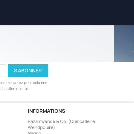
ous trouverez pour cela nos
ilisation du site.
INFORMATIONS
Razamwende & Co. (Quincaillerie
Wendpouire)
Nagrin