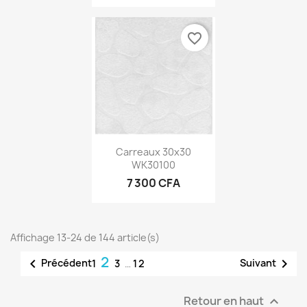
favorite_border
Carreaux 30x30
WK30100
7 300 CFA
Affichage 13-24 de 144 article(s)
2


Précédent
Suivant
1
3
…
12
Retour en haut
