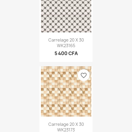
Carrelage 20 X 30
WK23165
5 400 CFA
favorite_border
Carrelage 20 X 30
WK23173