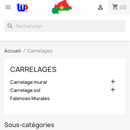
shopping_cart


(0)
search
Accueil
Carrelages
CARRELAGES

Carrelage mural

Carrelage sol
Faïences Murales
Sous-catégories