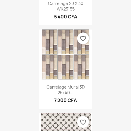
Carrelage 20 X 30
WK23155
5 400 CFA
favorite_border
Carrelage Mural 3D
25x40...
7 200 CFA
favorite_border