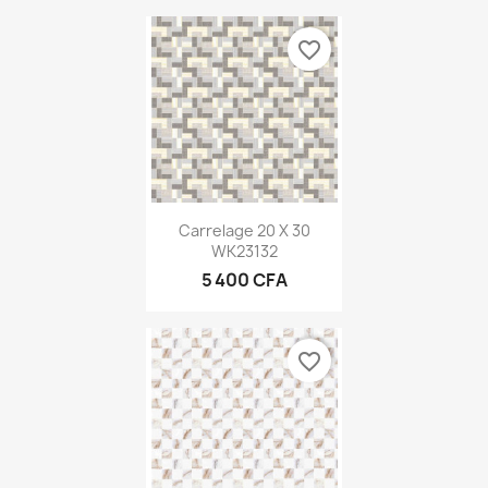
favorite_border
Carrelage 20 X 30
WK23132
5 400 CFA
favorite_border