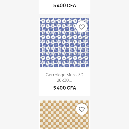
5 400 CFA
favorite_border
Carrelage Mural 3D
20x30...
5 400 CFA
favorite_border