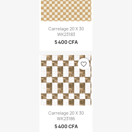
Carrelage 20 X 30
WK23183
5 400 CFA
favorite_border
Carrelage 20 X 30
WK23186
5 400 CFA