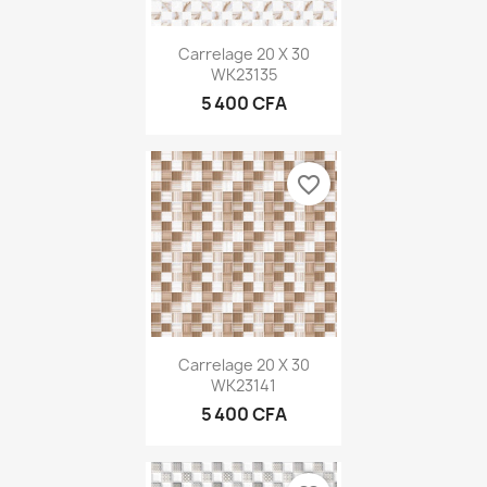
Carrelage 20 X 30
WK23135
5 400 CFA
favorite_border
Carrelage 20 X 30
WK23141
5 400 CFA