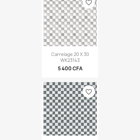
favorite_border
Carrelage 20 X 30
WK23143
5 400 CFA
favorite_border